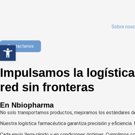
Sobre noso
Abrir barra de herramientas
Contactanos
Impulsamos la logístic
red sin fronteras
En Nbiopharma
No solo transportamos productos, mejoramos los estándares de 
Nuestra logística farmacéutica garantiza precisión y eficiencia
Cada envío llega rápido y en condiciones óptimas. Cumplimos co